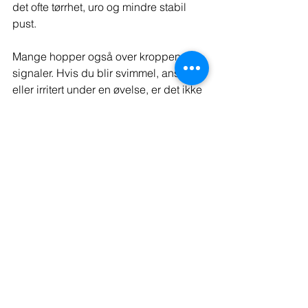
det ofte tørrhet, uro og mindre stabil 
pust.
Mange hopper også over kroppens 
signaler. Hvis du blir svimmel, anspent 
eller irritert under en øvelse, er det ikke 
et tegn på at du må presse gjennom. 
Det betyr som regel at intensiteten bør 
ned, eller at du trenger en annen 
inngang. Pustearbeid skal kunne møte 
deg der du er.
Hvordan bygge en vane 
som faktisk varer
Det er bedre med fem minutter hver 
dag enn én lang økt du gruer deg til. 
Pusten responderer godt på rytme og 