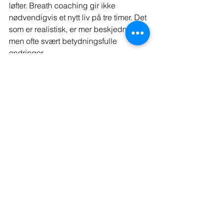
løfter. Breath coaching gir ikke 
nødvendigvis et nytt liv på tre timer. Det 
som er realistisk, er mer beskjedne, 
men ofte svært betydningsfulle 
endringer.
Du kan oppleve at pusten blir friere, at 
du lettere kjenner når du trenger 
pause, at kroppen slipper noe av 
beredskapen, og at søvnen gradvis 
bedres. Mange merker også bedre 
fordøyelse, mindre kjeve- og 
nakkespenning, mer stabil energi og 
større evne til å være til stede i det som 
skjer.
Noen får også et tydeligere følelsesliv. 
Det kan høres krevende ut, men er ofte 
en del av helingen. Når kroppen ikke 