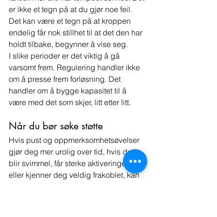
er ikke et tegn på at du gjør noe feil. 
Det kan være et tegn på at kroppen 
endelig får nok stillhet til at det den har 
holdt tilbake, begynner å vise seg.
I slike perioder er det viktig å gå 
varsomt frem. Regulering handler ikke 
om å presse frem forløsning. Det 
handler om å bygge kapasitet til å 
være med det som skjer, litt etter litt.
Når du bør søke støtte
Hvis pust og oppmerksomhetsøvelser 
gjør deg mer urolig over tid, hvis du 
blir svimmel, får sterke aktiveringer 
eller kjenner deg veldig frakoblet, kan 
det være klokt å 
få veiledning
. Det 
samme gjelder hvis du bærer 
traumeerfaringer eller står i langvarig 