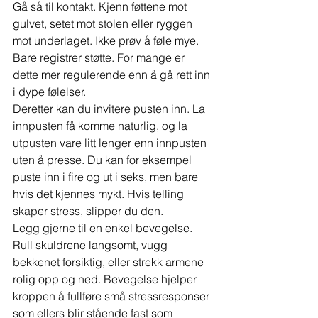
Gå så til kontakt. Kjenn føttene mot 
gulvet, setet mot stolen eller ryggen 
mot underlaget. Ikke prøv å føle mye. 
Bare registrer støtte. For mange er 
dette mer regulerende enn å gå rett inn 
i dype følelser.
Deretter kan du invitere pusten inn. La 
innpusten få komme naturlig, og la 
utpusten vare litt lenger enn innpusten 
uten å presse. Du kan for eksempel 
puste inn i fire og ut i seks, men bare 
hvis det kjennes mykt. Hvis telling 
skaper stress, slipper du den.
Legg gjerne til en enkel bevegelse. 
Rull skuldrene langsomt, vugg 
bekkenet forsiktig, eller strekk armene 
rolig opp og ned. Bevegelse hjelper 
kroppen å fullføre små stressresponser 
som ellers blir stående fast som 