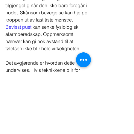
tilgjengelig når den ikke bare foregår i 
hodet. Skånsom bevegelse kan hjelpe 
kroppen ut av fastlåste mønstre. 
Bevisst pust
 kan senke fysiologisk 
alarmberedskap. Oppmerksomt 
nærvær kan gi nok avstand til at 
følelsen ikke blir hele virkeligheten.
Det avgjørende er hvordan dette 
undervises. Hvis teknikkene blir for 
krevende, kan de øke stress i stedet for 
å redusere det. Derfor bør metodene 
være jordnære, konkrete og tilpasset 
kapasiteten du faktisk har den dagen. 
En terapeutisk og kroppsnær 
tilnærming, slik man ofte møter hos 
PUST Yoga, tar nettopp dette på alvor: 
regulering skjer best når kroppen 