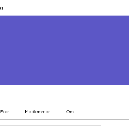
ng
Filer
Medlemmer
Om