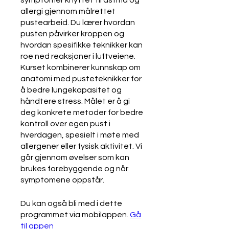
symptomer knyttet til astma og
allergi gjennom målrettet
pustearbeid. Du lærer hvordan
pusten påvirker kroppen og
hvordan spesifikke teknikker kan
roe ned reaksjoner i luftveiene.
Kurset kombinerer kunnskap om
anatomi med pusteteknikker for
å bedre lungekapasitet og
håndtere stress. Målet er å gi
deg konkrete metoder for bedre
kontroll over egen pust i
hverdagen, spesielt i møte med
allergener eller fysisk aktivitet. Vi
går gjennom øvelser som kan
brukes forebyggende og når
symptomene oppstår.
Du kan også bli med i dette
programmet via mobilappen.
Gå
til appen