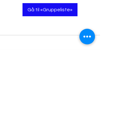
Gå til «Gruppeliste»
contact@pustyoga.com
+4791601441