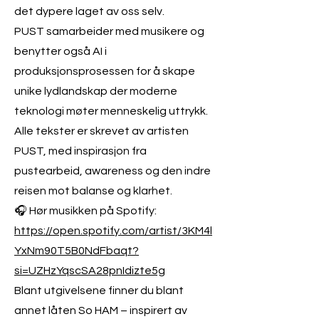
det dypere laget av oss selv.
PUST samarbeider med musikere og
benytter også AI i
produksjonsprosessen for å skape
unike lydlandskap der moderne
teknologi møter menneskelig uttrykk.
Alle tekster er skrevet av artisten
PUST, med inspirasjon fra
pustearbeid, awareness og den indre
reisen mot balanse og klarhet.
🎧 Hør musikken på Spotify:
https://open.spotify.com/artist/3KM4l
YxNm90T5B0NdFbaqt?
si=UZHzYqscSA28pnIdizte5g
Blant utgivelsene finner du blant
annet låten So HAM – inspirert av