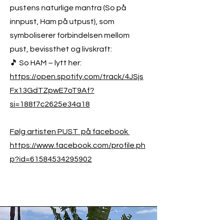
pustens naturlige mantra (So på
innpust, Ham på utpust), som
symboliserer forbindelsen mellom
pust, bevissthet og livskraft:
🎵 So HAM – lytt her:
https://open.spotify.com/track/4JSjs
Fx13GdTZpwE7oT9Af?
si=188f7c2625e34a18
Følg artisten PUST på facebook
https://www.facebook.com/profile.ph
p?id=61584534295902