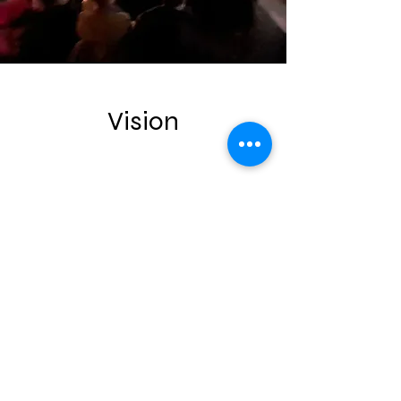
Vision
PUST sin visjon er å bidra til en
mer fredfull, bevisst og levende
verden.
En verden hvor mennesker
stopper opp, vender innover og
gjenoppdager forbindelsen til sitt
indre kompass – sin Dharma, sin