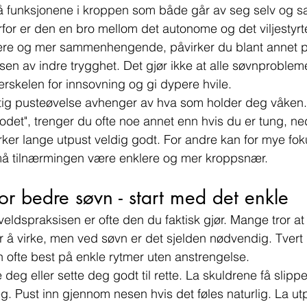
få funksjonene i kroppen som både går av seg selv og s
rfor er den en bro mellom det autonome og det viljestyrt
kere og mer sammenhengende, påvirker du blant annet p
en av indre trygghet. Det gjør ikke at alle søvnprobleme
rskelen for innsovning og gi dypere hvile.
ktig pusteøvelse avhenger av hva som holder deg våken.
odet", trenger du ofte noe annet enn hvis du er tung, ned
irker lange utpust veldig godt. For andre kan for mye fo
å tilnærmingen være enklere og mer kroppsnær.
for bedre søvn - start med det enkle
veldspraksisen er ofte den du faktisk gjør. Mange tror at
 å virke, men ved søvn er det sjelden nødvendig. Tvert 
ofte best på enkle rytmer uten anstrengelse.
g eller sette deg godt til rette. La skuldrene få slippe
 Pust inn gjennom nesen hvis det føles naturlig. La utpus