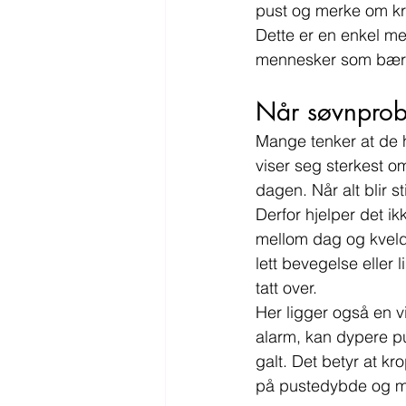
pust og merke om kr
Dette er en enkel me
mennesker som bærer 
Når søvnprob
Mange tenker at de h
viser seg sterkest om
dagen. Når alt blir s
Derfor hjelper det ik
mellom dag og kveld.
lett bevegelse eller 
tatt over.
Her ligger også en vi
alarm, kan dypere pu
galt. Det betyr at k
på pustedybde og me