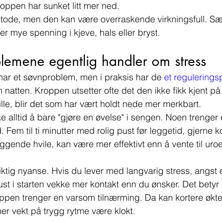
oppen har sunket litt mer ned.
tode, men den kan være overraskende virkningsfull. Sær
mye spenning i kjeve, hals eller bryst.
lemene egentlig handler om stress
ar et søvnproblem, men i praksis har de 
et regulering
 natten. Kroppen utsetter ofte det den ikke fikk kjent på 
tille, blir det som har vært holdt nede mer merkbart.
ke alltid å bare "gjøre en øvelse" i sengen. Noen trenge
 Fem til ti minutter med rolig pust før leggetid, gjerne
liggende hvile, kan være mer effektivt enn å vente til uro
ktig nyanse. Hvis du lever med langvarig stress, angst e
st i starten vekke mer kontakt enn du ønsker. Det betyr 
roppen trenger en varsom tilnærming. Da kan kortere økte
r vekt på trygg rytme være klokt.