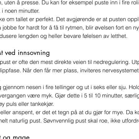
 uten å presse. Du kan for eksempel puste inn i fire roli
k i noen minutter.
e om tallet er perfekt. Det avgjørende er at pusten oppl
jobbe for hardt for å få til rytmen, blir øvelsen fort en n
dusere lengden og heller bevare følelsen av letthet.
st ved innsovning
 utpust er ofte den mest direkte veien til nedregulering. Ut
lippfase. Når den får mer plass, inviteres nervesystemet
.
g gjennom nesen i fire tellinger og ut i seks eller sju. Ho
ergangen være myk. Gjør dette i 5 til 10 minutter, særli
øy puls eller tankekjør.
eller anspent, er det et tegn på at du gjør for mye. Da k
 helt naturlig pust. Søvnvennlig pust skal roe, ikke utfordr
t og mage