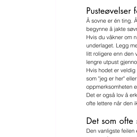
Pusteøvelser 
Å sovne er én ting. 
begynne å jakte søvn
Hvis du våkner om nat
underlaget. Legg mer
litt roligere enn den
lengre utpust gjenn
Hvis hodet er veldig
som "jeg er her" elle
oppmerksomheten et
Det er også lov å erk
ofte lettere når den 
Det som ofte s
Den vanligste feilen