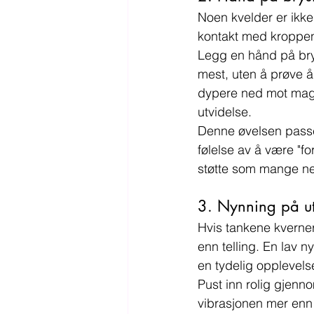
Noen kvelder er ikke
kontakt med kroppen. 
Legg en hånd på bry
mest, uten å prøve å
dypere ned mot mage
utvidelse.
Denne øvelsen passer
følelse av å være "f
støtte som mange ne
3. Nynning på ut
Hvis tankene kverner 
enn telling. En lav n
en tydelig opplevels
Pust inn rolig gjen
vibrasjonen mer enn d