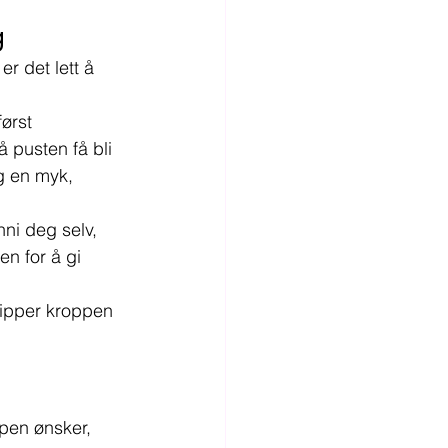
g
r det lett å 
ørst 
 pusten få bli 
og en myk, 
ni deg selv, 
en for å gi 
lipper kroppen 
pen ønsker, 