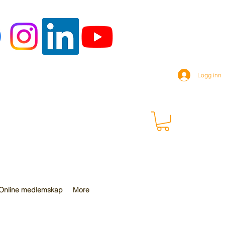
Logg inn
Online medlemskap
More