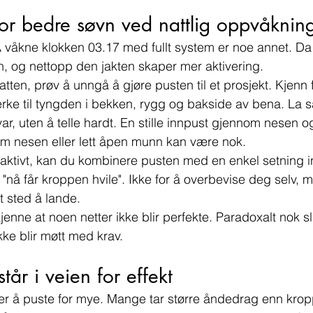
for bedre søvn ved nattlig oppvåknin
Å våkne klokken 03.17 med fullt system er noe annet. Da e
, og nettopp den jakten skaper mer aktivering.
ten, prøv å unngå å gjøre pusten til et prosjekt. Kjenn f
ke til tyngden i bekken, rygg og bakside av bena. La så
 var, uten å telle hardt. En stille innpust gjennom nesen 
om nesen eller lett åpen munn kan være nok.
 aktivt, kan du kombinere pusten med en enkel setning in
r "nå får kroppen hvile". Ikke for å overbevise deg selv, m
 sted å lande.
jenne at noen netter ikke blir perfekte. Paradoxalt nok s
ikke blir møtt med krav.
tår i veien for effekt
 er å puste for mye. Mange tar større åndedrag enn krop