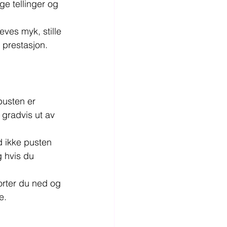
ge tellinger og 
eves myk, stille 
y prestasjon. 
pusten er 
 gradvis ut av 
ld ikke pusten 
g hvis du 
orter du ned og 
e.