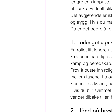
lengre enn innpusten,
ut i seks. Fortsett sli
Det avgjørende er ikk
og trygg. Hvis du må 
Da er det bedre å re
1. Forlenget utpu
En rolig, litt lengre
kroppens naturlige s
kamp og beredskap
Prøv å puste inn roli
mellom fasene. La ov
kjenner rastløshet, h
Hvis du blir svimmel 
vender tilbake til en
2. Hånd på brys