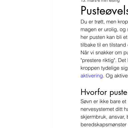
13. mars
6 min lesing
Pusteøvel
Du er trøtt, men krop
magen er urolig, og s
her pusten kan bli et
tilbake til en tilstan
Når vi snakker om pu
"prestere riktig". D
kroppen tydelige si
aktivering
. Og aktiv
Hvorfor puste
Søvn er ikke bare e
nervesystemet ditt h
skjermbruk, ansvar, b
beredskapsmønster le