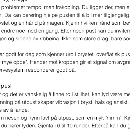
 problemet tempo, men frakobling. Du ligger der, men er 
Da kan berøring hjelpe pusten til å bli mer tilgjengelig
stet og en hånd på magen. Kjenn hvilken hånd som be
 endre noe med en gang. Etter noen pust kan du invitere 
n og sidene av ribbeina. Ikke som store drag, bare so
 godt for deg som kjenner uro i brystet, overflatisk pust
or mye oppe". Hender mot kroppen gir et signal om avgr
rvesystem responderer godt på.
pust
og det er vanskelig å finne ro i stillhet, kan lyd være m
ynning på utpust skaper vibrasjon i bryst, hals og ansikt,
e av å lande.
nom nesen og nynn lavt på utpust, som en myk "mmm". Kj
u hører lyden. Gjenta i 6 til 10 runder. Etterpå kan du gå 