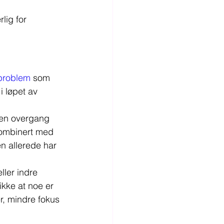
lig for 
sproblem
 som 
i løpet av 
r en overgang 
 kombinert med 
en allerede har 
ller indre 
ikke at noe er 
r, mindre fokus 