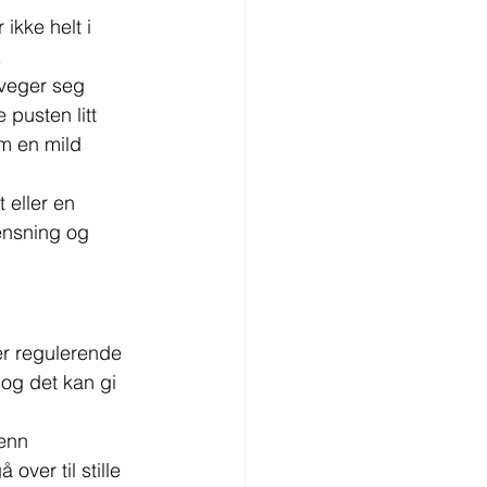
ikke helt i 
.
veger seg 
pusten litt 
m en mild 
 eller en 
ensning og 
er regulerende 
 og det kan gi 
enn 
over til stille 