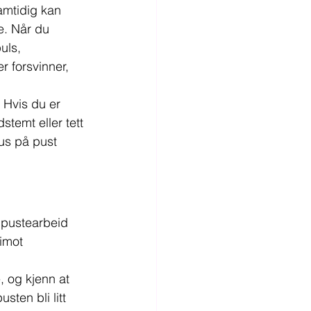
amtidig kan 
e. Når du 
uls, 
r forsvinner, 
 Hvis du er 
stemt eller tett 
kus på pust 
 pustearbeid 
imot 
, og kjenn at 
ten bli litt 