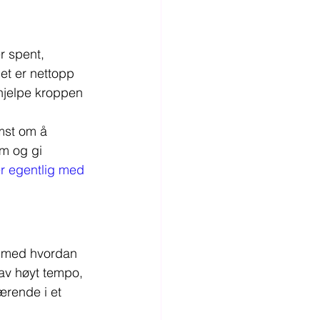
r spent, 
Det er nettopp 
 hjelpe kroppen 
mst om å 
m og gi 
er egentlig med 
n med hvordan 
 av høyt tempo, 
ærende i et 