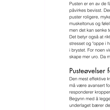
Pusten er en av de 
påvirkes bevisst. De
puster roligere, my
muskeltonus og følels
men det kan senke te
Det betyr også at ri
stresset og "oppe i h
i brystet. For noen v
skape mer uro. Da m
Pusteøvelser 
Den mest effektive k
må være avansert for
responderer kroppen 
Begynn med å legge de
underlaget bærer deg.