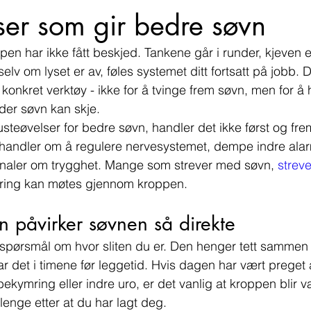
ser som gir bedre søvn
pen har ikke fått beskjed. Tankene går i runder, kjeven e
elv om lyset er av, føles systemet ditt fortsatt på jobb. 
 konkret verktøy - ikke for å tvinge frem søvn, men for å
d der søvn kan skje.
steøvelser for bedre søvn, handler det ikke først og fre
et handler om å regulere nervesystemet, dempe indre alar
gnaler om trygghet. Mange som strever med søvn, 
strev
ering kan møtes gjennom kroppen.
n påvirker søvnen så direkte
t spørsmål om hvor sliten du er. Den henger tett samme
ar det i timene før leggetid. Hvis dagen har vært preget
ekymring eller indre uro, er det vanlig at kroppen blir v
nge etter at du har lagt deg.