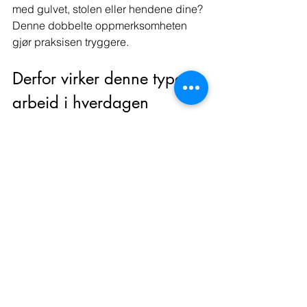
med gulvet, stolen eller hendene dine? 
Denne dobbelte oppmerksomheten 
gjør praksisen tryggere.
Derfor virker denne typen 
arbeid i hverdagen
Når pusten endrer seg, påvirkes ikke 
bare øyeblikket på matten eller i stolen. 
Mange opplever at de gradvis får 
bedre evne til å regulere seg i vanlige 
situasjoner. De merker tidligere når de 
holder pusten i stress. De henter seg 
raskere inn etter konflikter. De sover 
dypere, tåler mer og kjenner tydeligere 
egne grenser.
Dette er en viktig del av verdien. 