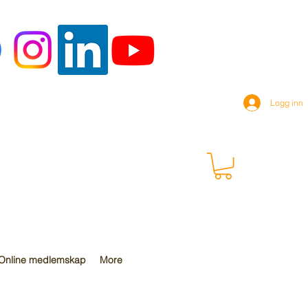
Logg inn
Online medlemskap
More