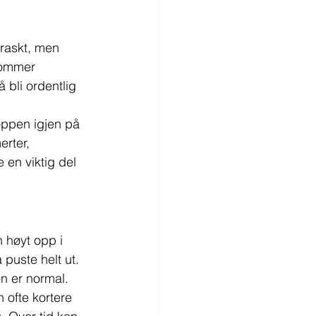
 raskt, men 
kommer 
 bli ordentlig 
oppen igjen på 
erter, 
 en viktig del 
 høyt opp i 
 puste helt ut. 
en er normal.
 ofte kortere 