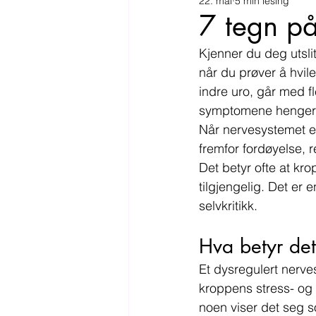
22. mai
5 min lesing
7 tegn på
Kjenner du deg utslit
når du prøver å hvil
indre uro, går med f
symptomene henge
Når nervesystemet er
fremfor fordøyelse, 
Det betyr ofte at kr
tilgjengelig. Det er e
selvkritikk.
Hva betyr det
Et dysregulert nerve
kroppens stress- og 
noen viser det seg 