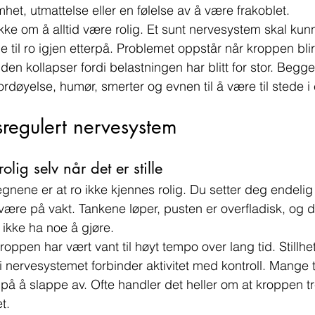
t, utmattelse eller en følelse av å være frakoblet.
kke om å alltid være rolig. Et sunt nervesystem skal kun
e til ro igjen etterpå. Problemet oppstår når kroppen blir 
den kollapser fordi belastningen har blitt for stor. Begge
ordøyelse, humør, smerter og evnen til å være til stede i e
regulert nervesystem
olig selv når det er stille
tegnene er at ro ikke kjennes rolig. Du setter deg endeli
være på vakt. Tankene løper, pusten er overfladisk, og d
ikke ha noe å gjøre.
kroppen har vært vant til høyt tempo over lang tid. Stillhe
i nervesystemet forbinder aktivitet med kontroll. Mange t
på å slappe av. Ofte handler det heller om at kroppen tre
t.