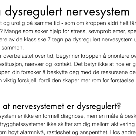
 dysregulert nervesystem
t og urolig på samme tid - som om kroppen aldri helt får
e? Mange som søker hjelp for stress, søvnproblemer, spe
lere av de klassiske 7 tegn på dysregulert nervesystem ut
r sammen.
 overbelastet over tid, begynner kroppen å prioritere ov
restitusjon, nærvær og kontakt. Det betyr ikke at noe er 
oppen din forsøker å beskytte deg med de ressursene de
n viktig forskjell, fordi den skaper mer rom for forståelse
 at nervesystemet er dysregulert?
system er ikke en formell diagnose, men en måte å beskr
trygghetssystemer ikke skifter smidig mellom aktivering 
som høyt alarmnivå, rastløshet og anspenthet. Hos andr