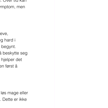
. Over tid kan 
 symptom, men 
jeve, 
g hard i 
r begynt.
 beskytte seg 
 hjelper det 
n først å 
løs mage eller 
 Dette er ikke 