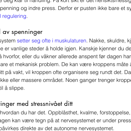
e deg klar til handling. På kort sikt er det hensiktsmessig
spenning og indre press. Derfor er pusten ikke bare et
il regulering
.
l av spenninger
system 
setter seg ofte i muskulaturen
. Nakke, skuldre, k
er vanlige steder å holde igjen. Kanskje kjenner du de
å hvorfor, eller du våkner allerede anspent før dagen ha
bare et mekanisk problem. De kan være kroppens måte å
 litt på vakt, vil kroppen ofte organisere seg rundt det. Da
trekke eller massere området. Noen ganger trenger kroppe
il å slippe.
inger med stressnivået ditt
hvordan du har det. Oppblåsthet, kvalme, forstoppelse, 
magen kan være tegn på at nervesystemet er under press.
 påvirkes direkte av det autonome nervesystemet.