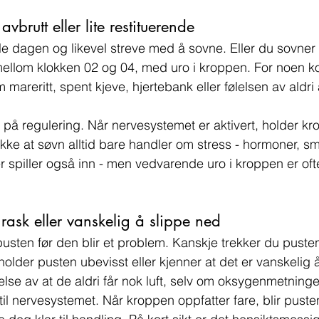
avbrutt eller lite restituerende
le dagen og likevel streve med å sovne. Eller du sovner
 mellom klokken 02 og 04, med uro i kroppen. For noen 
reritt, spent kjeve, hjertebank eller følelsen av aldri å
l på regulering. Når nervesystemet er aktivert, holder kr
ikke at søvn alltid bare handler om stress - hormoner, sm
r spiller også inn - men vedvarende uro i kroppen er ofte
 rask eller vanskelig å slippe ned
sten før den blir et problem. Kanskje trekker du pusten
 holder pusten ubevisst eller kjenner at det er vanskelig å
else av at de aldri får nok luft, selv om oksygenmetning
 til nervesystemet. Når kroppen oppfatter fare, blir pusten