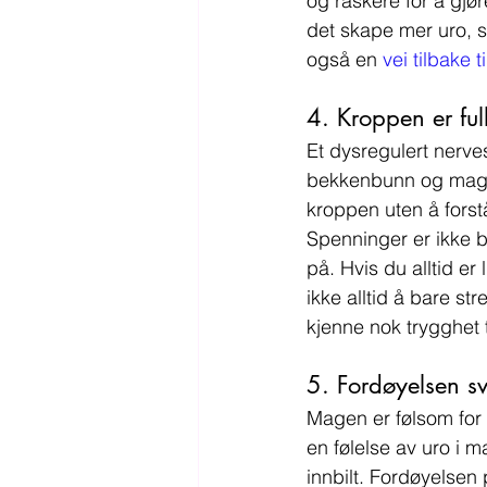
og raskere for å gjør
det skape mer uro, 
også en 
vei tilbake t
4. Kroppen er ful
Et dysregulert nerve
bekkenbunn og mage 
kroppen uten å forst
Spenninger er ikke 
på. Hvis du alltid er
ikke alltid å bare s
kjenne nok trygghet t
5. Fordøyelsen sv
Magen er følsom for 
en følelse av uro i 
innbilt. Fordøyelsen