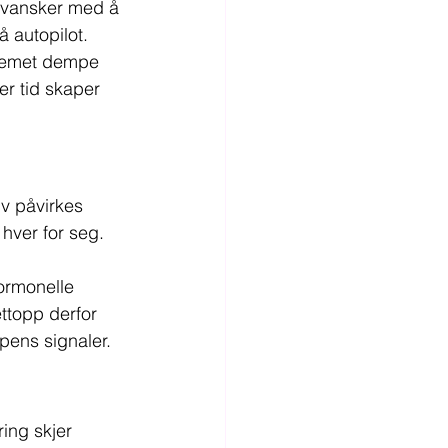
a vansker med å 
å autopilot.
stemet dempe 
er tid skaper 
v påvirkes 
 hver for seg. 
hormonelle 
ttopp derfor 
ppens signaler.
ring skjer 