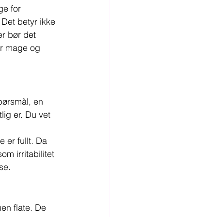
e for 
 Det betyr ikke 
r bør det 
or mage og 
spørsmål, en 
ig er. Du vet 
er fullt. Da 
m irritabilitet 
se.
en flate. De 