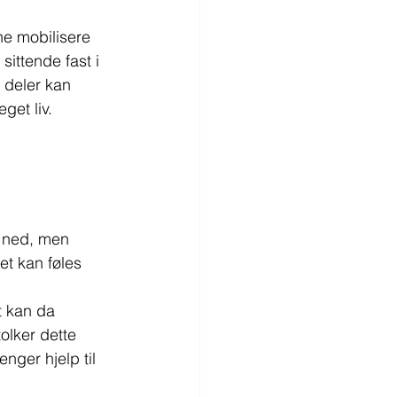
ne mobilisere 
sittende fast i 
 deler kan 
get liv.
g ned, men 
et kan føles 
t kan da 
olker dette 
nger hjelp til 