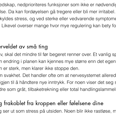
edskap, nedprioriteres funksjoner som ikke er nødvendig
e. Da kan fordøyelsen gå tregere eller bli mer irritabel.
kyldes stress, og ved sterke eller vedvarende symptome
 Likevel overser mange hvor mye regulering kan bety f
verveldet av små ting
v, skal det mindre til før begeret renner over. Et vanlig 
en endring i planen kan kjennes mye større enn det egentl
n er sterk, men klarer ikke stoppe den.
m svakhet. Det handler ofte om at nervesystemet allerede 
 igjen til å håndtere nye inntrykk. For noen viser det seg so
dre som gråt, tilbaketrekning eller total handlingslammel
 frakoblet fra kroppen eller følelsene dine
g ser ut som stress på utsiden. Noen blir ikke rastløse, m