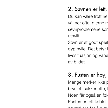
2. Søvnen er lett, 
Du kan være trøtt he
våkner ofte, gjerne
søvnproblemene som ma
uthvilt.
Søvn er et godt spei
dyp hvile. Det betyr 
livssituasjon og vane
av bildet.
3. Pusten er høy,
Mange merker ikke pu
brystet, sukker ofte,
Noen får også en føl
Pusten er tett koblet