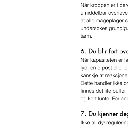
Når kroppen er i ber
umiddelbar overlevels
at alle mageplager s
undersøkes grundig.
tarm.
6. Du blir fort o
Når kapasiteten er la
lyd, en e-post eller 
kanskje at reaksjone
Dette handler ikke o
finnes det lite buffer
og kort lunte. For an
7. Du kjenner deg
Ikke all dysregulerin