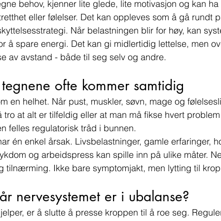
gne behov, kjenner lite glede, lite motivasjon og kan h
tretthet eller følelser. Det kan oppleves som å gå rundt p
kyttelsesstrategi. Når belastningen blir for høy, kan sy
or å spare energi. Det kan gi midlertidig lettelse, men ov
se av avstand - både til seg selv og andre.
e tegnene ofte kommer samtidig
 en helhet. Når pust, muskler, søvn, mage og følelsesli
å tro at alt er tilfeldig eller at man må fikse hvert problem
n felles regulatorisk tråd i bunnen.
 har én enkel årsak. Livsbelastninger, gamle erfaringer, 
sykdom og arbeidspress kan spille inn på ulike måter. Ne
ig tilnærming. Ikke bare symptomjakt, men lytting til kro
år nervesystemet er i ubalanse?
jelper, er å slutte å presse kroppen til å roe seg. Regule