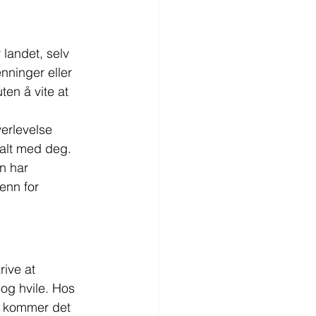
 landet, selv 
nninger eller 
en å vite at 
erlevelse 
galt med deg. 
n har 
 enn for 
ive at 
og hvile. Hos 
e kommer det 