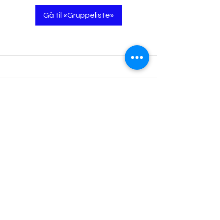
Gå til «Gruppeliste»
contact@pustyoga.com
+4791601441